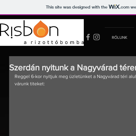
This site was designed with the
.com
web
YOUR NAME
RÓLUNK
Szerdán nyitunk a Nagyvárad tére
Reggel 6-kor nyitjuk meg üzletünket a Nagyvárad téri alul
várunk titeket: