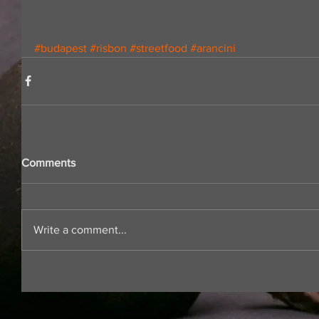
#budapest
#risbon
#streetfood
#arancini
Comments
Write a comment...