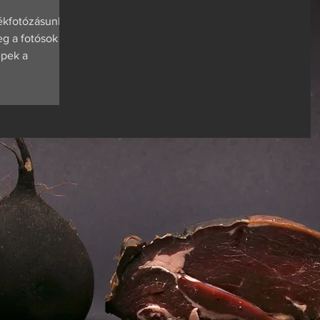
ékfotózásunkat,
eg a fotósok
épek a