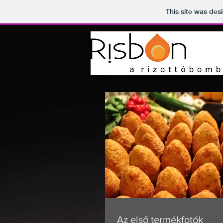
This site was des
YOUR NAME
Az első termékfotók