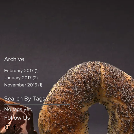
Archive
February 2017
(1)
1 post
January 2017
(2)
2 posts
November 2016
(1)
1 post
Search By Tags
No tags yet.
Follow Us