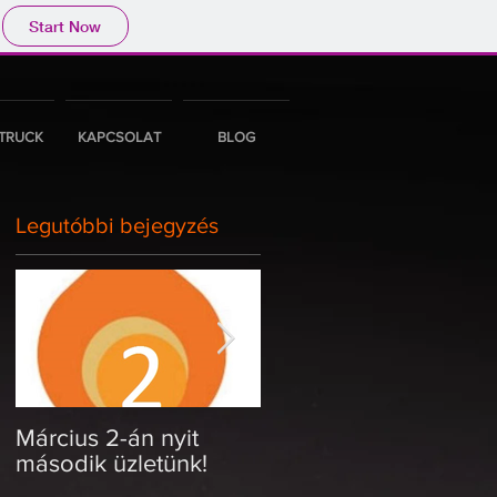
Start Now
TRUCK
KAPCSOLAT
BLOG
Legutóbbi bejegyzés
Március 2-án nyit
Szerdán nyitunk a
második üzletünk!
Nagyvárad téren!