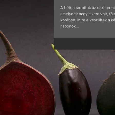
A héten tartottuk az első term
amelynek nagy sikere volt, fől
körében. Mire elkészültek a k
risbonok...