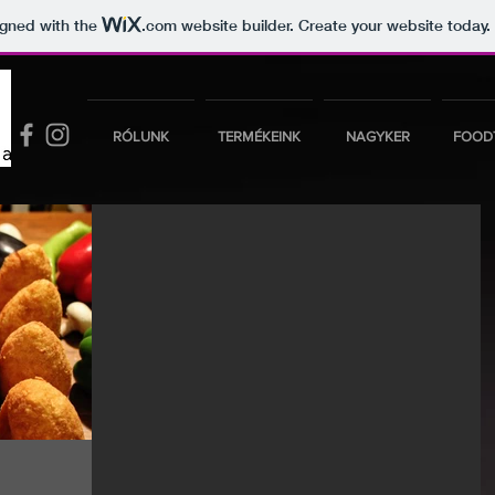
igned with the
.com
website builder. Create your website today.
RÓLUNK
TERMÉKEINK
NAGYKER
FOOD