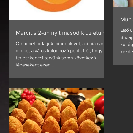
Munk
Első 
Március 2-án nyit második üzletünk!
Budap
Örömmel tudatjuk mindenkivel, aki hiányol
kollé
minket a város különböző pontjairól, hogy
kezdés
terjeszkedési tervünk soron következő
lépéseként ezen...